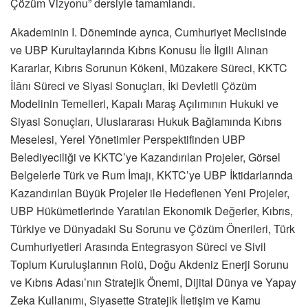
Çözüm Vizyonu” dersiyle tamamlandı.
Akademinin I. Döneminde ayrıca, Cumhuriyet Meclisinde
ve UBP Kurultaylarında Kıbrıs Konusu İle İlgili Alınan
Kararlar, Kıbrıs Sorunun Kökeni, Müzakere Süreci, KKTC
İlânı Süreci ve Siyasi Sonuçları, İki Devletli Çözüm
Modelinin Temelleri, Kapalı Maraş Açılımının Hukuki ve
Siyasi Sonuçları, Uluslararası Hukuk Bağlamında Kıbrıs
Meselesi, Yerel Yönetimler Perspektifinden UBP
Belediyeciliği ve KKTC’ye Kazandırılan Projeler, Görsel
Belgelerle Türk ve Rum İmajı, KKTC’ye UBP İktidarlarında
Kazandırılan Büyük Projeler ile Hedeflenen Yeni Projeler,
UBP Hükümetlerinde Yaratılan Ekonomik Değerler, Kıbrıs,
Türkiye ve Dünyadaki Su Sorunu ve Çözüm Önerileri, Türk
Cumhuriyetleri Arasında Entegrasyon Süreci ve Sivil
Toplum Kuruluşlarının Rolü, Doğu Akdeniz Enerji Sorunu
ve Kıbrıs Adası’nın Stratejik Önemi, Dijital Dünya ve Yapay
Zeka Kullanımı, Siyasette Stratejik İletişim ve Kamu