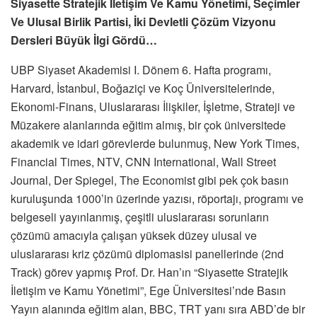
Siyasette Stratejik İletişim Ve Kamu Yönetimi, Seçimler
Ve Ulusal Birlik Partisi, İki Devletli Çözüm Vizyonu
Dersleri Büyük İlgi Gördü…
UBP Siyaset Akademisi I. Dönem 6. Hafta programı,
Harvard, İstanbul, Boğaziçi ve Koç Üniversitelerinde,
Ekonomi-Finans, Uluslararası İlişkiler, İşletme, Strateji ve
Müzakere alanlarında eğitim almış, bir çok üniversitede
akademik ve idari görevlerde bulunmuş, New York Times,
Financial Times, NTV, CNN International, Wall Street
Journal, Der Spiegel, The Economist gibi pek çok basın
kuruluşunda 1000’in üzerinde yazısı, röportajı, programı ve
belgeseli yayınlanmış, çeşitli uluslararası sorunların
çözümü amacıyla çalışan yüksek düzey ulusal ve
uluslararası kriz çözümü diplomasisi panellerinde (2nd
Track) görev yapmış Prof. Dr. Han’ın “Siyasette Stratejik
İletişim ve Kamu Yönetimi”, Ege Üniversitesi’nde Basın
Yayın alanında eğitim alan, BBC, TRT yanı sıra ABD’de bir