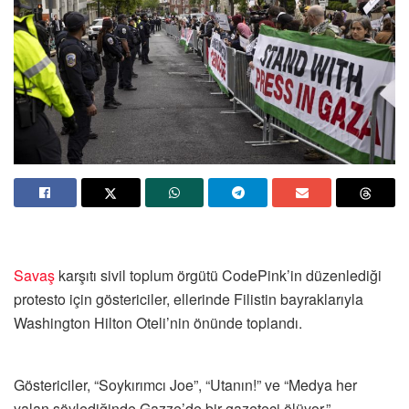
Savaş
karşıtı sivil toplum örgütü CodePink’in düzenlediği
protesto için göstericiler, ellerinde Filistin bayraklarıyla
Washington Hilton Oteli’nin önünde toplandı.
Göstericiler, “Soykırımcı Joe”, “Utanın!” ve “Medya her
yalan söylediğinde Gazze’de bir gazeteci ölüyor.”