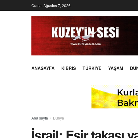
Cuma, Ağustos 7, 2026
ANASAYFA
KIBRIS
TÜRKIYE
YAŞAM
DÜ
Ana sayfa
Dünya
İsrail: Esir takası 