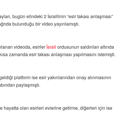
rı, bugün elindeki 2 İsraillinin “esir takası anlaşması”
ğrıda bulunduğu bir video yayınlamıştı.
lanan videoda, esirler
İsrail
ordusunun saldırıları altında
n kısa zamanda esir takası anlaşması yapılmasını istemişti.
a geldiği platform ise esir yakınlarından onay alınmasının
bından paylaşmıştı.
ayatta olan esirleri evlerine getirme, diğerleri için ise