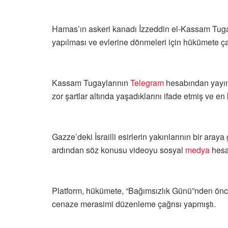
Hamas’ın askeri kanadı İzzeddin el-Kassam Tugayla
yapılması ve evlerine dönmeleri için hükümete ça
Kassam Tugaylarının
Telegram
hesabından yayın
zor şartlar altında yaşadıklarını ifade etmiş ve e
Gazze’deki İsrailli esirlerin yakınlarının bir aray
ardından söz konusu videoyu sosyal
medya
hesa
Platform, hükümete, “Bağımsızlık Günü”nden önce h
cenaze merasimi düzenleme çağrısı yapmıştı.