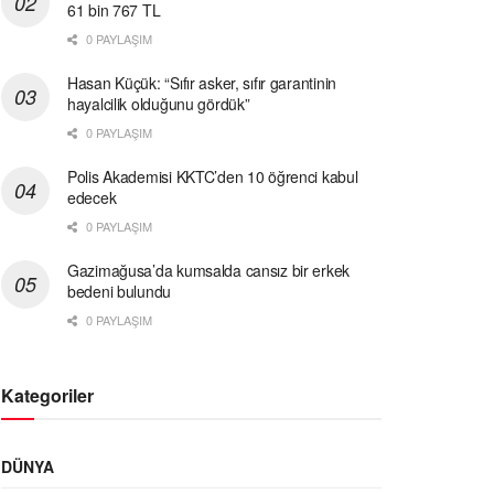
61 bin 767 TL
0 PAYLAŞIM
Hasan Küçük: “Sıfır asker, sıfır garantinin
hayalcilik olduğunu gördük”
0 PAYLAŞIM
Polis Akademisi KKTC’den 10 öğrenci kabul
edecek
0 PAYLAŞIM
Gazimağusa’da kumsalda cansız bir erkek
bedeni bulundu
0 PAYLAŞIM
Kategoriler
DÜNYA