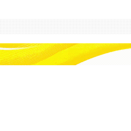
'de ateşkes çağrısı