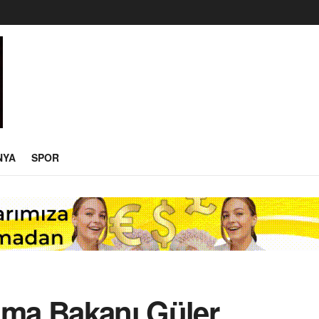
NYA
SPOR
nma Bakanı Güler,