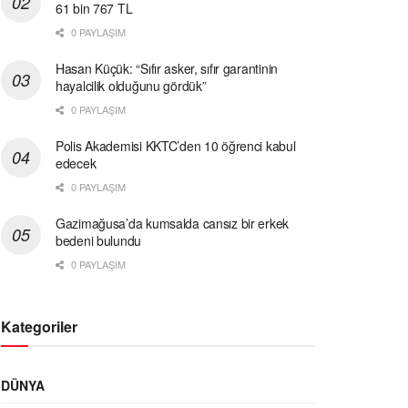
61 bin 767 TL
0 PAYLAŞIM
Hasan Küçük: “Sıfır asker, sıfır garantinin
hayalcilik olduğunu gördük”
0 PAYLAŞIM
Polis Akademisi KKTC’den 10 öğrenci kabul
edecek
0 PAYLAŞIM
Gazimağusa’da kumsalda cansız bir erkek
bedeni bulundu
0 PAYLAŞIM
Kategoriler
DÜNYA