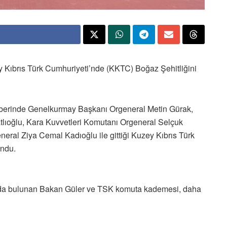
 Kıbrıs Türk Cumhuriyeti’nde (KKTC) Boğaz Şehitliğini
aberinde Genelkurmay Başkanı Orgeneral Metin Gürak,
tlıoğlu, Kara Kuvvetleri Komutanı Orgeneral Selçuk
eral Ziya Cemal Kadıoğlu ile gittiği Kuzey Kıbrıs Türk
undu.
unda bulunan Bakan Güler ve TSK komuta kademesi, daha