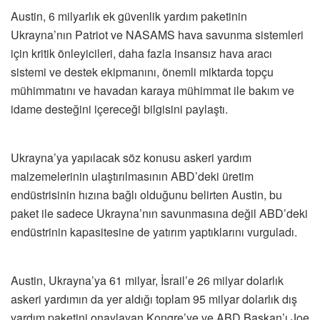
Austin, 6 milyarlık ek güvenlik yardım paketinin
Ukrayna’nın Patriot ve NASAMS hava savunma sistemleri
için kritik önleyicileri, daha fazla insansız hava aracı
sistemi ve destek ekipmanını, önemli miktarda topçu
mühimmatını ve havadan karaya mühimmat ile bakım ve
idame desteğini içereceği bilgisini paylaştı.
Ukrayna’ya yapılacak söz konusu askeri yardım
malzemelerinin ulaştırılmasının ABD’deki üretim
endüstrisinin hızına bağlı olduğunu belirten Austin, bu
paket ile sadece Ukrayna’nın savunmasına değil ABD’deki
endüstrinin kapasitesine de yatırım yaptıklarını vurguladı.
Austin, Ukrayna’ya 61 milyar, İsrail’e 26 milyar dolarlık
askeri yardımın da yer aldığı toplam 95 milyar dolarlık dış
yardım paketini onaylayan Kongre’ye ve ABD Başkan’ı Joe