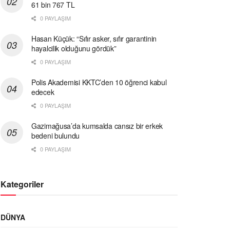
61 bin 767 TL
0 PAYLAŞIM
Hasan Küçük: “Sıfır asker, sıfır garantinin
hayalcilik olduğunu gördük”
0 PAYLAŞIM
Polis Akademisi KKTC’den 10 öğrenci kabul
edecek
0 PAYLAŞIM
Gazimağusa’da kumsalda cansız bir erkek
bedeni bulundu
0 PAYLAŞIM
Kategoriler
DÜNYA