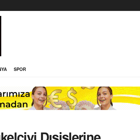
NYA
SPOR
kelçiyi Dışişlerine