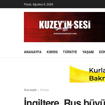
Pazar, Ağustos 9, 2026
ANASAYFA
KIBRIS
TÜRKIYE
YAŞAM
DÜ
Ana sayfa
Dünya
İngiltere, Rus büyü