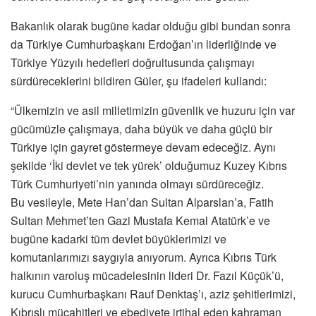
Bakanlık olarak bugüne kadar olduğu gibi bundan sonra
da Türkiye Cumhurbaşkanı Erdoğan’ın liderliğinde ve
Türkiye Yüzyılı hedefleri doğrultusunda çalışmayı
sürdüreceklerini bildiren Güler, şu ifadeleri kullandı:
“Ülkemizin ve asil milletimizin güvenlik ve huzuru için var
gücümüzle çalışmaya, daha büyük ve daha güçlü bir
Türkiye için gayret göstermeye devam edeceğiz. Aynı
şekilde ‘İki devlet ve tek yürek’ olduğumuz Kuzey Kıbrıs
Türk Cumhuriyeti’nin yanında olmayı sürdüreceğiz.
Bu vesileyle, Mete Han’dan Sultan Alparslan’a, Fatih
Sultan Mehmet’ten Gazi Mustafa Kemal Atatürk’e ve
bugüne kadarki tüm devlet büyüklerimizi ve
komutanlarımızı saygıyla anıyorum. Ayrıca Kıbrıs Türk
halkının varoluş mücadelesinin lideri Dr. Fazıl Küçük’ü,
kurucu Cumhurbaşkanı Rauf Denktaş’ı, aziz şehitlerimizi,
Kıbrıslı mücahitleri ve ebediyete irtihal eden kahraman