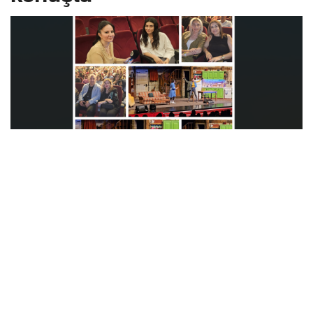
Oyuncu Hazar Ergüçlü Timsah Ateşi adlı tiyatro oyunu için
ülkemizde…
Başarılı meslek yaşamı, aldığı ödüller, dizi, film ve tiyatro
oyunlarındaki başarılı performansıyla Kıbrıslı Türkleri
gururlandıran Ergüçlü, son olarak da bir Yılmaz Erdoğan