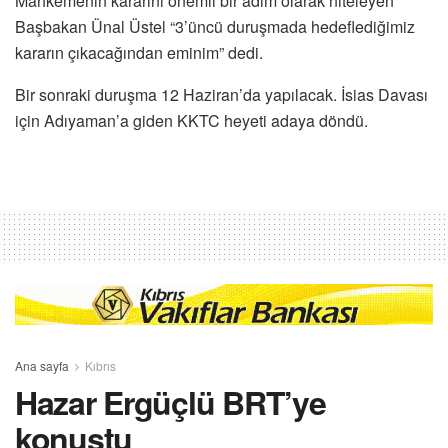
Mahkemenin kararını önemli bir adım olarak niteleyen
Başbakan Ünal Üstel “3’üncü duruşmada hedeflediğimiz
kararın çıkacağından eminim” dedi.
Bir sonraki duruşma 12 Haziran’da yapılacak. İsias Davası
için Adıyaman’a giden KKTC heyeti adaya döndü.
Ana sayfa
Kıbrıs
Hazar Ergüçlü BRT’ye
konuştu