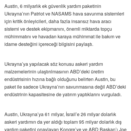
Austin, 6 milyarlık ek güvenlik yardım paketinin
Ukrayna’nın Patriot ve NASAMS hava savunma sistemleri
için kritik önleyicileri, daha fazla insansız hava aracı
sistemi ve destek ekipmanını, önemli miktarda topçu
mühimmatını ve havadan karaya mühimmat ile bakım ve
idame desteğini içereceği bilgisini paylaştı.
Ukrayna’ya yapılacak söz konusu askeri yardım
malzemelerinin ulaştırılmasının ABD’deki üretim
endüstrisinin hızına bağlı olduğunu belirten Austin, bu
paket ile sadece Ukrayna’nın savunmasına değil ABD’deki
endüstrinin kapasitesine de yatırım yaptıklarını vurguladı.
Austin, Ukrayna’ya 61 milyar, İsrail’e 26 milyar dolarlık
askeri yardımın da yer aldığı toplam 95 milyar dolarlık dış
yardım paketini onaylayan Kongre’ye ve ABD Başkan’ı Joe