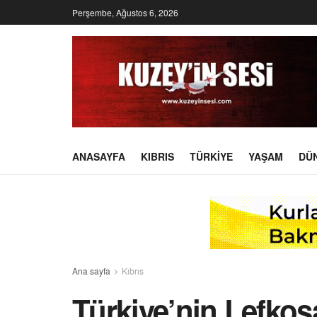
Perşembe, Ağustos 6, 2026
ANASAYFA
KIBRIS
TÜRKIYE
YAŞAM
DÜ
Ana sayfa
Kıbrıs
Türkiye’nin Lefkoş