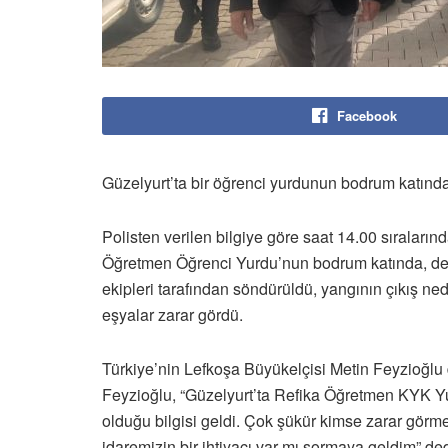
Facebook
Güzelyurt’ta bir öğrenci yurdunun bodrum katında
Polisten verilen bilgiye göre saat 14.00 sıraları
Öğretmen Öğrenci Yurdu’nun bodrum katında, depo
ekipleri tarafından söndürüldü, yangının çıkış n
eşyalar zarar gördü.
Türkiye’nin Lefkoşa Büyükelçisi Metin Feyzioğlu
Feyzioğlu, “Güzelyurt’ta Refika Öğretmen KYK Y
olduğu bilgisi geldi. Çok şükür kimse zarar görm
idaremizin bir ihtiyacı var mı sormaya geldim” ded