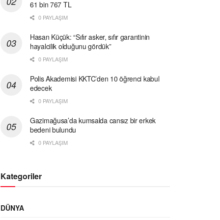
61 bin 767 TL
0 PAYLAŞIM
Hasan Küçük: “Sıfır asker, sıfır garantinin
hayalcilik olduğunu gördük”
0 PAYLAŞIM
Polis Akademisi KKTC’den 10 öğrenci kabul
edecek
0 PAYLAŞIM
Gazimağusa’da kumsalda cansız bir erkek
bedeni bulundu
0 PAYLAŞIM
Kategoriler
DÜNYA