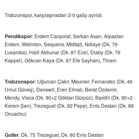
Trabzonspor, karşılaşmadan 2-0 galip ayrıldı.
Pendikspor
: Erdem Canpolat, Serkan Asan, Alpaslan
Erdem, Welinton, Sequeira, Midtsjö, Ndiaye (Dk. 76
Lusamba), Halil Akbunar (Dk. 87 Eze), Diaby (Dk. 76
Kappel), Gökcan Kaya (Dk. 87 Efe Sayhan), Thiam
Trabzonspor
: Uğurcan Çakır, Meunier, Fernandez (Dk. 46
Umut Güneş), Denswil, Eren Elmalı, Berat Özdemir,
Mendy, Visca (Dk. 90+2 Göktan Gürpüz), Bardhi (Dk. 90+2
Kerem Şen), Trezeguet (Dk. 82 Pepe), Enis Destan (Dk. 88
Onuachu)
Goller
: Dk. 75 Trezeguet, Dk. 80 Enis Destan