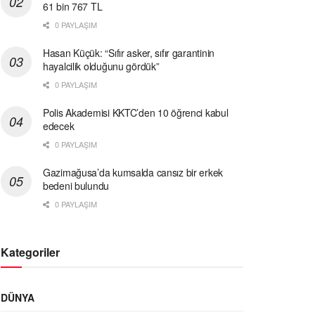
61 bin 767 TL
0 PAYLAŞIM
Hasan Küçük: “Sıfır asker, sıfır garantinin
hayalcilik olduğunu gördük”
0 PAYLAŞIM
Polis Akademisi KKTC’den 10 öğrenci kabul
edecek
0 PAYLAŞIM
Gazimağusa’da kumsalda cansız bir erkek
bedeni bulundu
0 PAYLAŞIM
Kategoriler
DÜNYA