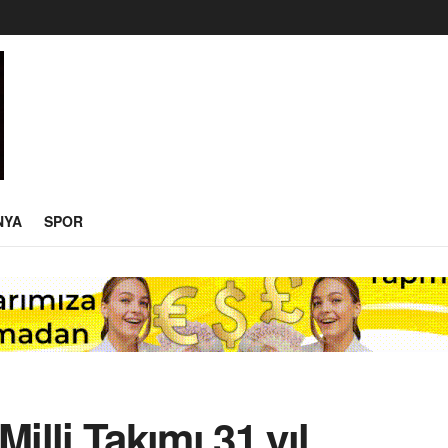
NYA
SPOR
illi Takımı 31 yıl