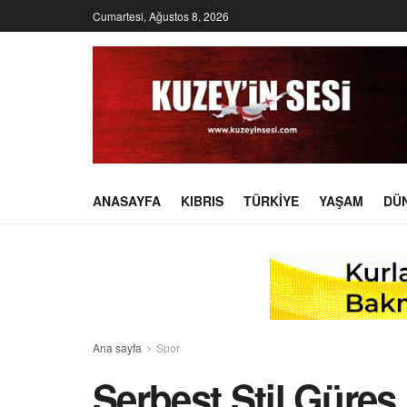
Cumartesi, Ağustos 8, 2026
ANASAYFA
KIBRIS
TÜRKIYE
YAŞAM
DÜ
Ana sayfa
Spor
Serbest Stil Güreş M