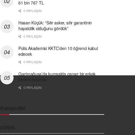
61 bin 767 TL
0 PAYLAŞIM
Hasan Küçük: “Sıfır asker, sıfır garantinin
hayalcilik olduğunu gördük”
0 PAYLAŞIM
Polis Akademisi KKTC’den 10 öğrenci kabul
edecek
0 PAYLAŞIM
Gazimağusa’da kumsalda cansız bir erkek
bedeni bulundu
0 PAYLAŞIM
Kategoriler
DÜNYA