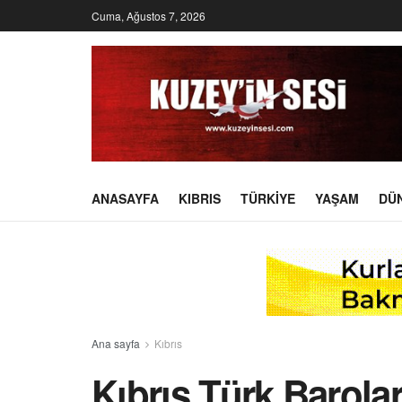
Cuma, Ağustos 7, 2026
ANASAYFA
KIBRIS
TÜRKIYE
YAŞAM
DÜ
Ana sayfa
Kıbrıs
Kıbrıs Türk Barolar