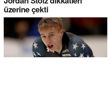
Jordan Stolz dikkatleri
üzerine çekti
Dünya Sürat Pateni Şampiyonası, nefes kesen
mücadelelere sahne oluyor.