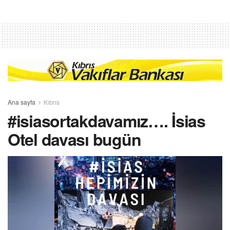
Ana sayfa
Kıbrıs
#isiasortakdavamız…. İsias
Otel davası bugün