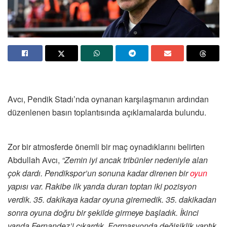
Avcı, Pendik Stadı’nda oynanan karşılaşmanın ardından
düzenlenen basın toplantısında açıklamalarda bulundu.
Zor bir atmosferde önemli bir maç oynadıklarını belirten
Abdullah Avcı,
“Zemin iyi ancak tribünler nedeniyle alan
çok dardı. Pendikspor’un sonuna kadar direnen bir
oyun
yapısı var. Rakibe ilk yarıda duran toptan iki pozisyon
verdik. 35. dakikaya kadar oyuna giremedik. 35. dakikadan
sonra oyuna doğru bir şekilde girmeye başladık. İkinci
yarıda Fernandez’i çıkardık. Formasyonda değişiklik yaptık.