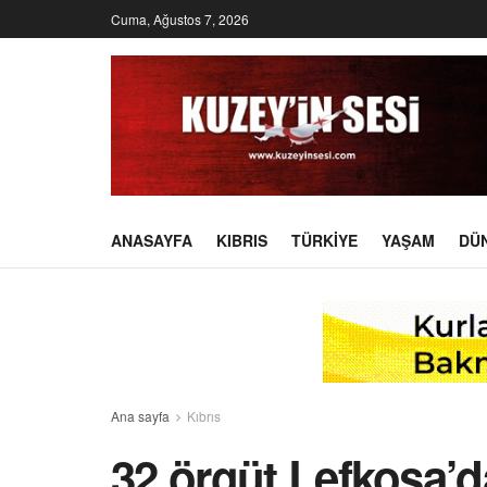
Cuma, Ağustos 7, 2026
ANASAYFA
KIBRIS
TÜRKIYE
YAŞAM
DÜ
Ana sayfa
Kıbrıs
32 örgüt Lefkoşa’d