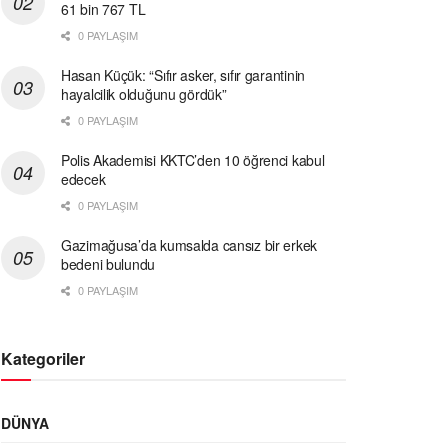
61 bin 767 TL
0 PAYLAŞIM
Hasan Küçük: “Sıfır asker, sıfır garantinin
hayalcilik olduğunu gördük”
0 PAYLAŞIM
Polis Akademisi KKTC’den 10 öğrenci kabul
edecek
0 PAYLAŞIM
Gazimağusa’da kumsalda cansız bir erkek
bedeni bulundu
0 PAYLAŞIM
Kategoriler
DÜNYA