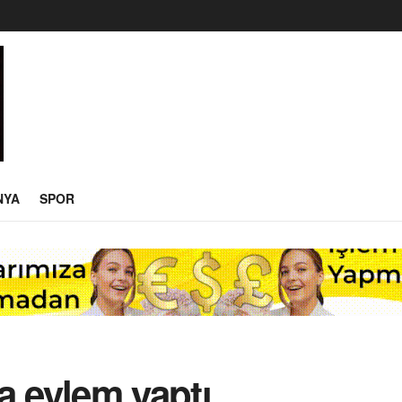
NYA
SPOR
a eylem yaptı