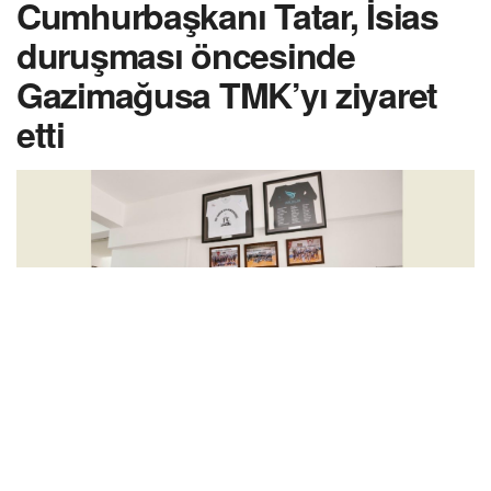
Cumhurbaşkanı Tatar, İsias
duruşması öncesinde
Gazimağusa TMK’yı ziyaret
etti
Şampiyon Melekler’in ölümüne sebep olan İsias Otel ile