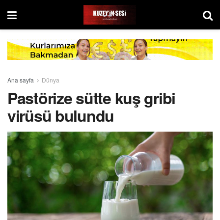
Ana sayfa
Dünya
Pastörize sütte kuş gribi
virüsü bulundu