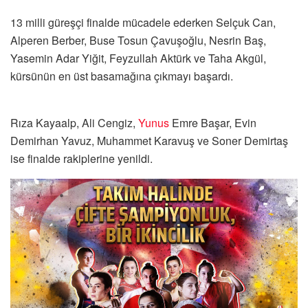
13 milli güreşçi finalde mücadele ederken Selçuk Can,
Alperen Berber, Buse Tosun Çavuşoğlu, Nesrin Baş,
Yasemin Adar Yiğit, Feyzullah Aktürk ve Taha Akgül,
kürsünün en üst basamağına çıkmayı başardı.
Rıza Kayaalp, Ali Cengiz,
Yunus
Emre Başar, Evin
Demirhan Yavuz, Muhammet Karavuş ve Soner Demirtaş
ise finalde rakiplerine yenildi.