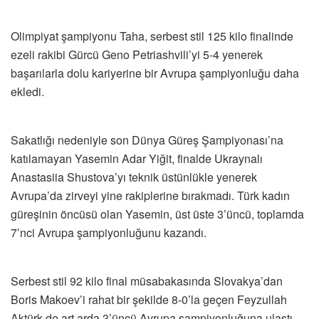
Olimpiyat şampiyonu Taha, serbest stil 125 kilo finalinde
ezeli rakibi Gürcü Geno Petriashvili’yi 5-4 yenerek
başarılarla dolu kariyerine bir Avrupa şampiyonluğu daha
ekledi.
Sakatlığı nedeniyle son Dünya Güreş Şampiyonası’na
katılamayan Yasemin Adar Yiğit, finalde Ukraynalı
Anastasiia Shustova’yı teknik üstünlükle yenerek
Avrupa’da zirveyi yine rakiplerine bırakmadı. Türk kadın
güreşinin öncüsü olan Yasemin, üst üste 3’üncü, toplamda
7’nci Avrupa şampiyonluğunu kazandı.
Serbest stil 92 kilo final müsabakasında Slovakya’dan
Boris Makoev’i rahat bir şekilde 8-0’la geçen Feyzullah
Aktürk de art arda 3’üncü Avrupa şampiyonluğuna ulaştı.