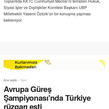
Toplantıda KKTC Cumhuriyet Meclisi’ni temsilen Hukuk,
Siyasi İşler ve Dışilişkiler Komitesi Başkanı UBP
Milletvekili Yasemi Öztürk’ün bir konuşma yapması
bekleniyor.
Ana sayfa
Spor
Avrupa Güreş
Şampiyonası'nda Türkiye
rüzgarı esti