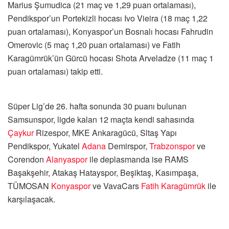
Marius Şumudica (21 maç ve 1,29 puan ortalaması),
Pendikspor’un Portekizli hocası Ivo Vieira (18 maç 1,22
puan ortalaması), Konyaspor’un Bosnalı hocası Fahrudin
Omerovic (5 maç 1,20 puan ortalaması) ve Fatih
Karagümrük’ün Gürcü hocası Shota Arveladze (11 maç 1
puan ortalaması) takip etti.
Süper Lig’de 26. hafta sonunda 30 puanı bulunan
Samsunspor, ligde kalan 12 maçta kendi sahasında
Çaykur
Rizespor, MKE Ankaragücü, Sltaş Yapı
Pendikspor, Yukatel
Adana
Demirspor,
Trabzonspor
ve
Corendon
Alanyaspor
ile deplasmanda ise RAMS
Başakşehir, Atakaş Hatayspor, Beşiktaş, Kasımpaşa,
TÜMOSAN
Konyaspor
ve VavaCars
Fatih Karagümrük
ile
karşılaşacak.