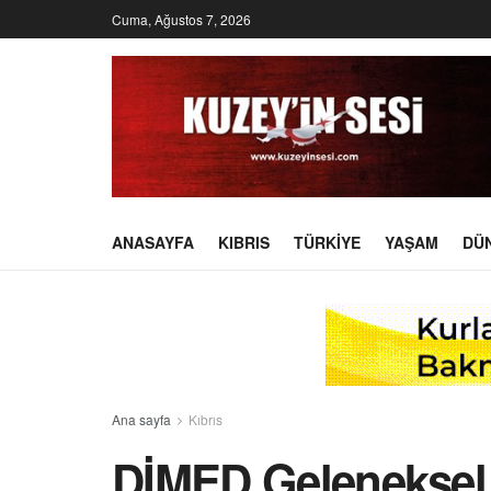
Cuma, Ağustos 7, 2026
ANASAYFA
KIBRIS
TÜRKIYE
YAŞAM
DÜ
Ana sayfa
Kıbrıs
DİMED Geleneksel 