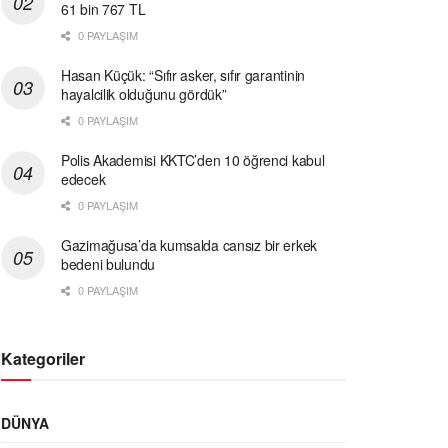
61 bin 767 TL
0 PAYLAŞIM
Hasan Küçük: “Sıfır asker, sıfır garantinin
hayalcilik olduğunu gördük”
0 PAYLAŞIM
Polis Akademisi KKTC’den 10 öğrenci kabul
edecek
0 PAYLAŞIM
Gazimağusa’da kumsalda cansız bir erkek
bedeni bulundu
0 PAYLAŞIM
Kategoriler
DÜNYA