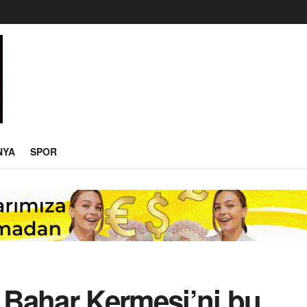
NYA
SPOR
Bahar Kermesi’ni bu