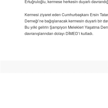
Ertuğruloğlu, kermese herkesin duyarlı davrandığın
Kermesi ziyaret eden Cumhurbaşkanı Ersin Tatar’
Derneği’ne bağışlanacak kermesin duyarlı bir da
Bu yılki gelirin Şampiyon Melekleri Yaşatma Derne
davranışlarından dolayı DİMED’i kutladı.
Ana sayfa
Kıbrıs