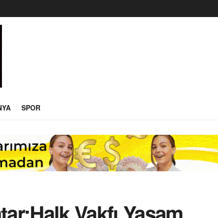
NYA
SPOR
ar:Halk Vakfı Yaşam