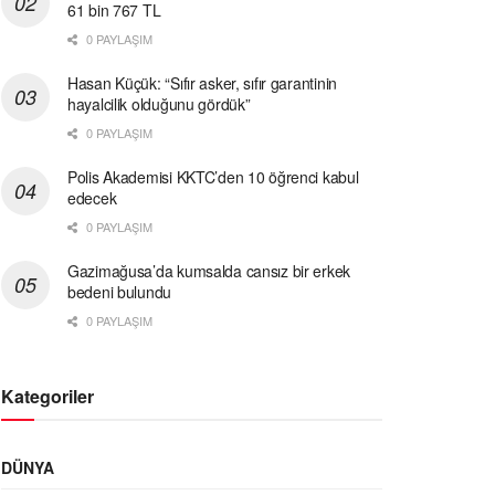
61 bin 767 TL
0 PAYLAŞIM
Hasan Küçük: “Sıfır asker, sıfır garantinin
hayalcilik olduğunu gördük”
0 PAYLAŞIM
Polis Akademisi KKTC’den 10 öğrenci kabul
edecek
0 PAYLAŞIM
Gazimağusa’da kumsalda cansız bir erkek
bedeni bulundu
0 PAYLAŞIM
Kategoriler
DÜNYA