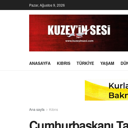
Pazar, Ağustos 9, 2026
ANASAYFA
KIBRIS
TÜRKIYE
YAŞAM
DÜ
Ana sayfa
Kıbrıs
Cumhurbaşkanı Tat