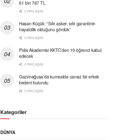
61 bin 767 TL
0 PAYLAŞIM
Hasan Küçük: “Sıfır asker, sıfır garantinin
hayalcilik olduğunu gördük”
0 PAYLAŞIM
Polis Akademisi KKTC’den 10 öğrenci kabul
edecek
0 PAYLAŞIM
Gazimağusa’da kumsalda cansız bir erkek
bedeni bulundu
0 PAYLAŞIM
Kategoriler
DÜNYA