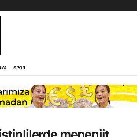
NYA
SPOR
istinlilerde menenjit