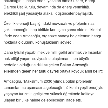
bakanlığının, başta enerji yasaları olmak üzere, Enerji
Dairesi Üst Kurulu, devamında da enerji verimliliği,
elektrikli şarj yasasıyla alakalı düşünceler paylaşıldı.
Özellikle enerji başlığındaki mevzuatı ve projenin nasıl
şekilleneceğini hep birlikte konuşma şansı elde ettiklerini
ifade eden Amcaoğlu, organize sanayi bölgelerinin hangi
noktada olduğunu konuştuklarını söyledi.
Daha iyisini yapabilmek ve milli geliri artırmak ve insanları
hak ettiği yaşam seviyesine ulaştırmanın en büyük
hedefleri olduğuna dikkati çeken Bakan Amcaoğlu,
ellerinden gelen her türlü gayreti ortaya koyduklarını belirtti.
Amcaoğlu, “Maksimum 2030 yılında bütün projelerin
tamamlanma aşamasına geleceğini, ülkenin yeşil enerjiyle
yaşayan turizmin geliştiren yüksek öğretimde kaliteye
ulaşan bir ülke haline gelebileceğini ifade etti.