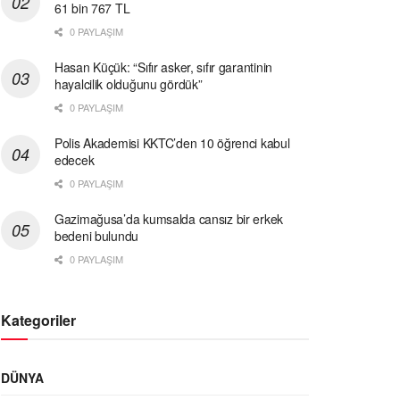
61 bin 767 TL
0 PAYLAŞIM
Hasan Küçük: “Sıfır asker, sıfır garantinin
hayalcilik olduğunu gördük”
0 PAYLAŞIM
Polis Akademisi KKTC’den 10 öğrenci kabul
edecek
0 PAYLAŞIM
Gazimağusa’da kumsalda cansız bir erkek
bedeni bulundu
0 PAYLAŞIM
Kategoriler
DÜNYA