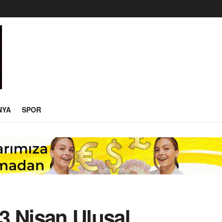
NYA
SPOR
3 Nisan Ulusal