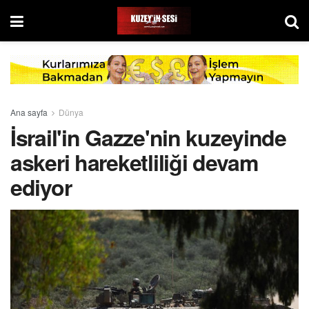
Ana sayfa
Dünya
İsrail'in Gazze'nin kuzeyinde
askeri hareketliliği devam
ediyor