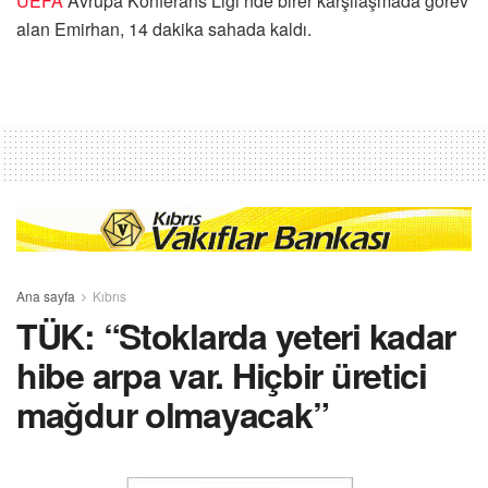
UEFA
Avrupa Konferans Ligi’nde birer karşılaşmada görev
alan Emirhan, 14 dakika sahada kaldı.
Ana sayfa
Kıbrıs
TÜK: “Stoklarda yeteri kadar
hibe arpa var. Hiçbir üretici
mağdur olmayacak”