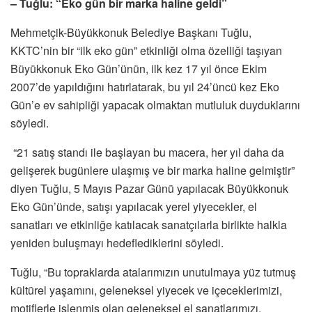
– Tuğlu: “Eko gün bir marka haline geldi”
Mehmetçik-Büyükkonuk Belediye Başkanı Tuğlu,
KKTC’nin bir “ilk eko gün” etkinliği olma özelliği taşıyan
Büyükkonuk Eko Gün’ünün, ilk kez 17 yıl önce Ekim
2007’de yapıldığını hatırlatarak, bu yıl 24’üncü kez Eko
Gün’e ev sahipliği yapacak olmaktan mutluluk duyduklarını
söyledi.
“21 satış standı ile başlayan bu macera, her yıl daha da
gelişerek bugünlere ulaşmış ve bir marka haline gelmiştir”
diyen Tuğlu, 5 Mayıs Pazar Günü yapılacak Büyükkonuk
Eko Gün’ünde, satışı yapılacak yerel yiyecekler, el
sanatları ve etkinliğe katılacak sanatçılarla birlikte halkla
yeniden buluşmayı hedeflediklerini söyledi.
Tuğlu, “Bu topraklarda atalarımızın unutulmaya yüz tutmuş
kültürel yaşamını, geleneksel yiyecek ve içeceklerimizi,
motiflerle işlenmiş olan geleneksel el sanatlarımızı,