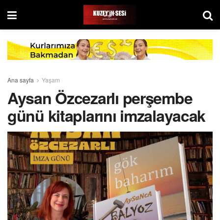
Ana sayfa
Yaşam
Aysan Özcezarlı perşembe
günü kitaplarını imzalayacak