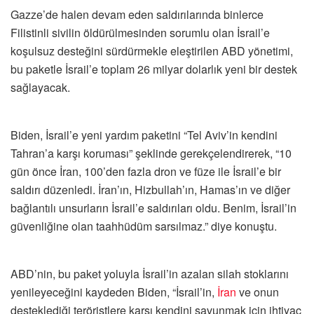
Gazze’de halen devam eden saldırılarında binlerce
Filistinli sivilin öldürülmesinden sorumlu olan İsrail’e
koşulsuz desteğini sürdürmekle eleştirilen ABD yönetimi,
bu paketle İsrail’e toplam 26 milyar dolarlık yeni bir destek
sağlayacak.
Biden, İsrail’e yeni yardım paketini “Tel Aviv’in kendini
Tahran’a karşı koruması” şeklinde gerekçelendirerek, “10
gün önce İran, 100’den fazla dron ve füze ile İsrail’e bir
saldırı düzenledi. İran’ın, Hizbullah’ın, Hamas’ın ve diğer
bağlantılı unsurların İsrail’e saldırıları oldu. Benim, İsrail’in
güvenliğine olan taahhüdüm sarsılmaz.” diye konuştu.
ABD’nin, bu paket yoluyla İsrail’in azalan silah stoklarını
yenileyeceğini kaydeden Biden, “İsrail’in,
İran
ve onun
desteklediği teröristlere karşı kendini savunmak için ihtiyaç