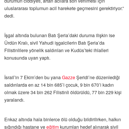
durumun ciddiyeti, artan acılara son verilmesi için
uluslararası toplumun acil harekete geçmesini gerektiriyor.”
dedi.
İşgal altında bulunan Batı Şeria’daki duruma ilişkin ise
Ürdün Kralı, sivil Yahudi işgalcilerin Batı Şeria’da
Filistinlilere yönelik saldırıları ve Kudüs’teki ihlalleri
konusunda uyarı yaptı.
İsrail’in 7 Ekim’den bu yana
Gazze
Şeridi’ne düzenlediği
saldırılarda en az 14 bin 685’i çocuk, 9 bin 670’i kadın
olmak üzere 34 bin 262 Filistinli öldürüldü, 77 bin 229 kişi
yaralandı.
Enkaz altında hala binlerce ölü olduğu bildirilirken, halkın
sığındığı hastane ve
eğitim
kurumları hedef alınarak sivil