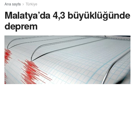
Ana sayfa
Türkiye
Malatya’da 4,3 büyüklüğünde
deprem
Malatya’nın Battalgazi ilçesinde saat 00.09’da 4,3